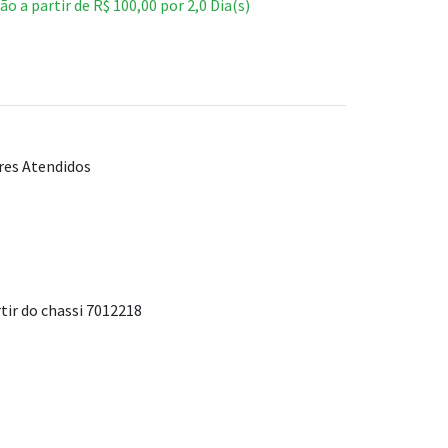
ão a partir de
R$
100,00
por
2,0
Dia(s)
ores Atendidos
rtir do chassi 7012218