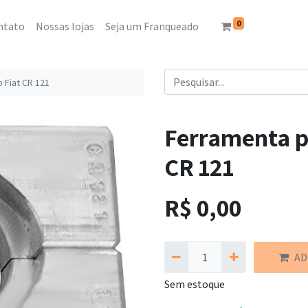
0
ntato
Nossas lojas
Seja um Franqueado
 Fiat CR 121
Ferramenta p
CR 121
R$
0,00
AD
Sem estoque